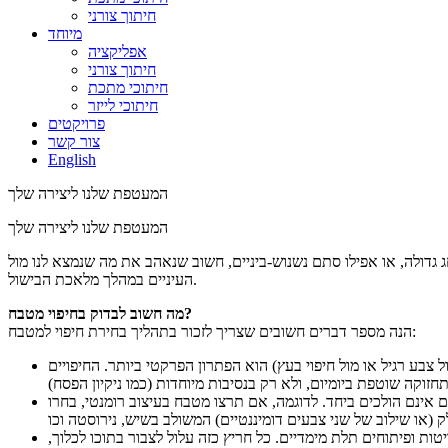
חיתוך צורני
מיוחד
אפליקציה
חיתוך צורני
חיתוכי מתכת
חיתוכי לייזר
פרויקטים
צור קשר
English
המעטפת שלנו ליצירה שלך
המעטפת שלנו ליצירה שלך
ג גדולה, או אפילו סתם נשנוש-ביניים, חשוב שנאהב את מה שנמצא לנו מול
העיניים במהלך מלאכת הבישול.
מה חשוב לבדוק בחיפוי מטבח?
הנה מספר דברים חשובים שצריך לזכור בתהליך בחירת חיפוי למטבח:
 צבע רגיל או מול חיפוי בעץ) הוא הפתרון הפרקטי ביותר. החיפויים
ם אינם הולכים ביחד. לדוגמה, אם תרצו מטבח בעיצוב רומנטי, בחרו
ת ופיתוחים תלת מימדיים. כל חריץ כזה עלול לצבור בתוכו לכלוך,