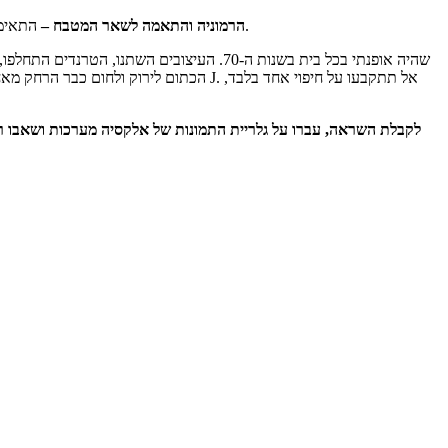
התאימו את החיפוי לשיש, הארונות ולריהוט הכללי במטבח. העיצוב, הצבע והטקסטורה צריכים ליצור תחושה של זרימה עיצובית ומראה שנעים לעיניים.
הרמוניה והתאמה לשאר המטבח –
הכתום לירוק ולחום כבר הרחק מאחו
לקבלת השראה, עברו על גלריית התמונות של אלקסיה מערכות ושאבו רעיו