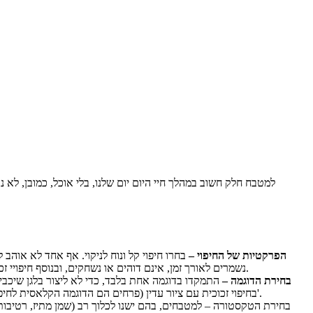
למטבח חלק חשוב במהלך חיי היום יום שלנו, בלי אוכל, כמובן, לא 
הפרקטיות של החיפוי –
בחרו חיפוי קל ונוח לניקוי. אף אחד לא אוהב 
נשמרים לאורך זמן, אינם דוהים או נשחקים, ובנוסף חיפויי זכוכית למטבח אינם סופחים אליהם שומנים ולכלוך, ולכן הם גם נוחים וקלים לתחזוקה שוטפת ביומיום, ולא רק בנסיבות מיוחדות (כמו ניקיון הפסח).
בחירת הדוגמה –
התמקדו בדוגמה אחת בלבד, כדי לא ליצור בלגן שיכביד
בחיפוי זכוכית עם ציור עדין (פרחים הם הדוגמה הקלאסית לחיפוי בעיצוב רומנטי), לעומת זאת, למטבח בעיצוב מודרני בחרו בחיפוי בצבע חלק (או שילוב של שני צבעים דומיננטיים) המשולב בשיש, נירוסטה וכו'.
בחירת הטקסטורה – למטבחים, בהם ישנו לכלוך רב (שמן מתיז, רטיבות 