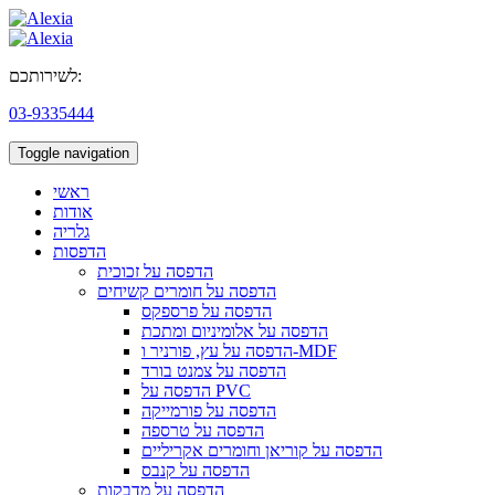
לשירותכם:
03-9335444
Toggle navigation
ראשי
אודות
גלריה
הדפסות
הדפסה על זכוכית
הדפסה על חומרים קשיחים
הדפסה על פרספקס
הדפסה על אלומיניום ומתכת
הדפסה על עץ, פורניר ו-MDF
הדפסה על צמנט בורד
הדפסה על PVC
הדפסה על פורמייקה
הדפסה על טרספה
הדפסה על קוריאן וחומרים אקריליים
הדפסה על קנבס
הדפסה על מדבקות