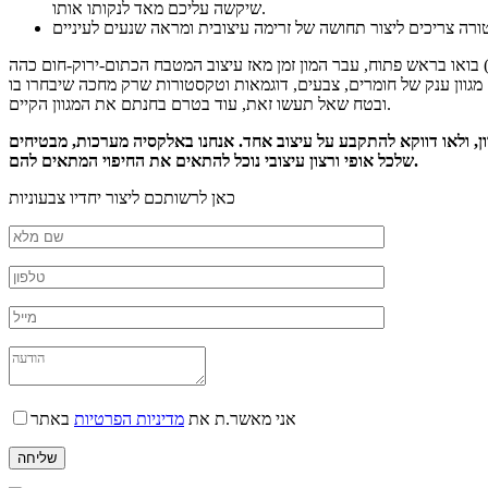
שיקשה עליכם מאד לנקותו אותו.
בואו בראש פתוח, עבר המון זמן מאז עיצוב המטבח הכתום-ירוק-חום כהה (והמזעזע עד בחילה J) שהיה אופנתי בכל בית בשנות ה-70. העיצובים השתנו, הטרנדים התחלפו, הטכנולוגיה התקדמה, ותודה לאל, השילוב המזעזע בין
נק של חומרים, צבעים, דוגמאות וטקסטורות שרק מחכה שיבחרו בו J. אל תתקבעו על חיפוי אחד בלבד,
ובטח שאל תעשו זאת, עוד בטרם בחנתם את המגוון הקיים.
ן, ולאו דווקא להתקבע על עיצוב אחד. אנחנו באלקסיה מערכות, מבטיחים
שלכל אופי ורצון עיצובי נוכל להתאים את החיפוי המתאים להם.
כאן לרשותכם ליצור יחדיו צבעוניות
אני מאשר.ת את
מדיניות הפרטיות
באתר