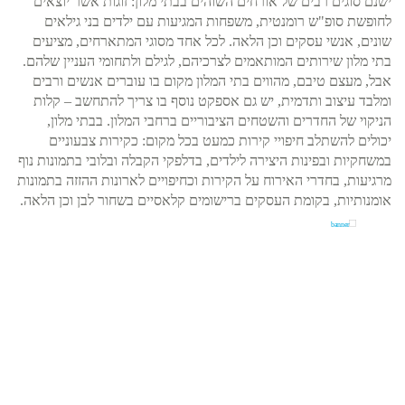
ישנם סוגים רבים של אורחים השוהים בבתי מלון: זוגות אשר יוצאים
לחופשת סופ"ש רומנטית, משפחות המגיעות עם ילדים בני גילאים
שונים, אנשי עסקים וכן הלאה. לכל אחד מסוגי המתארחים, מציעים
בתי מלון שירותים המותאמים לצרכיהם, לגילם ולתחומי העניין שלהם.
אבל, מעצם טיבם, מהווים בתי המלון מקום בו עוברים אנשים ורבים
ומלבד עיצוב ותדמית, יש גם אספקט נוסף בו צריך להתחשב – קלות
הניקוי של החדרים והשטחים הציבוריים ברחבי המלון. בבתי מלון,
יכולים להשתלב חיפויי קירות כמעט בכל מקום: כקירות צבעוניים
במשחקיות ובפינות היצירה לילדים, בדלפקי הקבלה ובלובי בתמונות נוף
מרגיעות, בחדרי האירוח על הקירות וכחיפויים לארונות ההזזה בתמונות
אומנותיות, בקומת העסקים ברישומים קלאסיים בשחור לבן וכן הלאה.