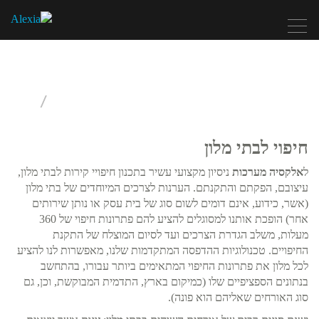
Toggle
navigation
חיפויים
חיפוי לבתי מלון
ל
אלקסיה מערכות
ניסיון מקצועי עשיר בתכנון חיפויי קירות לבתי מלון,
עיצובם, הפקתם והתקנתם. הערנות לצרכים המיוחדים של בתי מלון
(אשר, כידוע, אינם דומים לשום סוג של בית עסק או נותן שירותים
אחר) הופכת אותנו למסוגלים להציע להם פתרונות חיפוי של 360
מעלות, משלב הגדרת הצרכים ועד לסיום המוצלח של התקנת
החיפויים. טכנולוגיות ההדפסה המתקדמות שלנו, מאפשרות לנו להציע
לכל מלון את פתרונות החיפוי המתאימים ביותר עבורו, בהתחשב
בנתונים הספציפיים שלו (כמיקום בארץ, התדמית המבוקשת, וכן, גם
סוג האורחים שאליהם הוא פונה).