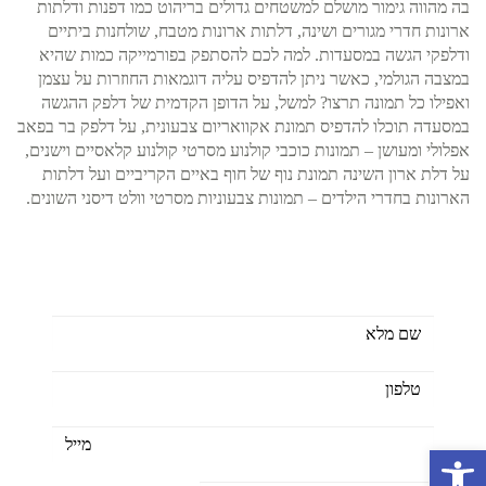
בה מהווה גימור מושלם למשטחים גדולים בריהוט כמו דפנות ודלתות
ארונות חדרי מגורים ושינה, דלתות ארונות מטבח, שולחנות ביתיים
ודלפקי הגשה במסעדות. למה לכם להסתפק בפורמייקה כמות שהיא
במצבה הגולמי, כאשר ניתן להדפיס עליה דוגמאות החוזרות על עצמן
ואפילו כל תמונה תרצו? למשל, על הדופן הקדמית של דלפק ההגשה
במסעדה תוכלו להדפיס תמונת אקוואריום צבעונית, על דלפק בר בפאב
אפלולי ומעושן – תמונות כוכבי קולנוע מסרטי קולנוע קלאסיים וישנים,
על דלת ארון השינה תמונת נוף של חוף באיים הקריביים ועל דלתות
הארונות בחדרי הילדים – תמונות צבעוניות מסרטי וולט דיסני השונים.
כאן לרשותכם ליצור יחדיו צבעוניות
פתח סרגל נגישות