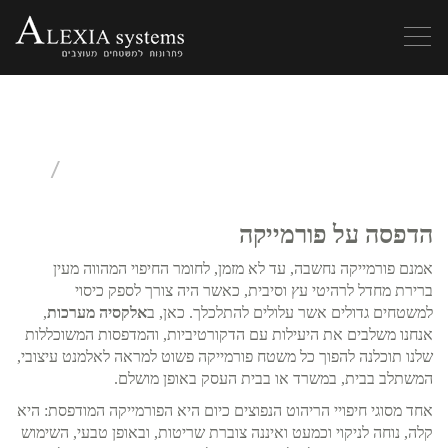
Toggle
navigation
הדפסה על
חומרים קשיחים
הדפסה על פורמייקה
אמנם פורמייקה נחשבה, עד לא מזמן, לחומר החיפוי המהווה מעין
ברירת מחדל לרהיטי עץ וסיבית, כאשר היה צורך לספק כיסוי
למשטחים גדולים אשר עלולים להתלכלך. כאן, ב
אלקסיה מערכות
,
אנחנו משלבים את היעילות עם הדקורטיביות, והמדפסות המשוכללות
שלנו תוכלנה להפוך כל משטח פורמייקה פשוט למראה לאלמנט עיצובי,
המשתלב בבית, במשרד או בבית העסק באופן מושלם.
אחד מסוגי חיפויי הריהוט הנפוצים כיום היא הפורמייקה המודפסת: היא
קלה, נוחה לניקוי וכמעט ואיננה צוברת שריטות, ובאופן טבעי, השימוש