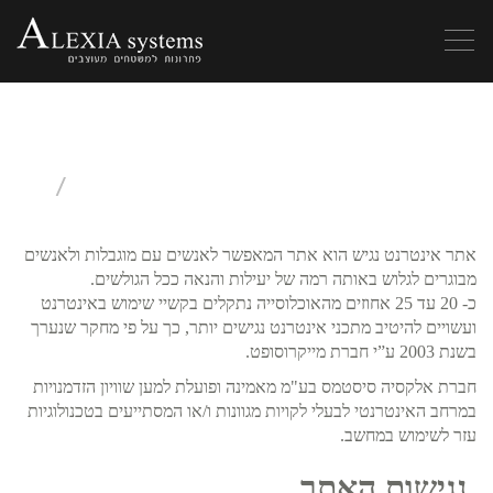
Toggle
navigation
המעטפת שלנו
ליצירה שלך
אתר אינטרנט נגיש הוא אתר המאפשר לאנשים עם מוגבלות ולאנשים
מבוגרים לגלוש באותה רמה של יעילות והנאה ככל הגולשים.
כ- 20 עד 25 אחוזים מהאוכלוסייה נתקלים בקשיי שימוש באינטרנט
ועשויים להיטיב מתכני אינטרנט נגישים יותר, כך על פי מחקר שנערך
בשנת 2003 ע”י חברת מייקרוסופט.
חברת אלקסיה סיסטמס בע"מ מאמינה ופועלת למען שוויון הזדמנויות
במרחב האינטרנטי לבעלי לקויות מגוונות ו/או המסתייעים בטכנולוגיות
עזר לשימוש במחשב.
נגישות האתר