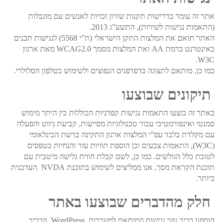
אתר זה עומד בדרישות תקנות שוויון זכויות לאנשים עם מוגבלות
(התאמות נגישות לשירות), התשע”ג 2013.
האתר תואם את המלצות התקן הישראלי (ת”י 5568) לנגישות תכנים
באינטרנט ברמת AA ואת המלצות מסמך WCAG2.0 מאת ארגון
W3C.
כמו כן, מותאם לתצוגה בדפדפנים הנפוצים ולשימוש בטלפון הסלולרי.
תיקונים שבוצעו
באתר זה בוצעו התאמות נגישות קפדניות הכוללות בין היתר מימוש
סמנטי ואינפורמטיבי עבור טכנולוגיות מסייעות, קביעת ניווט והפעלה
עם מקלדת בלבד עפ”י המלצות ארגון התקינה ברשת הבינלאומי
(W3C), התאמות צבעים וכן הוספת תוויות עזר והנחיות בטפסים
לטובת כלל הגולשים. כמו כן, לשם קבלת חווית גלישה מיטבית עם
תוכנת הקראת מסך, אנו ממליצים לשימוש בתוכנת NVDA העדכנית
ביותר.
חלק מהדברים שבוצעו באתר
הוספנו רכיב עזר נגישות המותאם למערכות WordPress, הרכיב