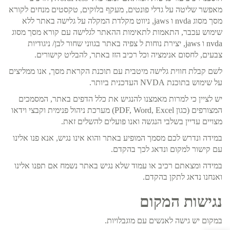
מאפשר שליטה על גדלי פונטים, מעקף בלוקים, טקסטים מנחים לקורא
מסך מסוג nvda ו jaws, ניווט מקלדת המקלה על גלישה באתר ללא
שימוש עכבר, התאמות לתאימות ההאתר לגלישה עם קורא מסך מסוג
nvda ו jaws, יצירת נוחות ל צפיה באתר בגווני שחור לבן/ ניגודיות
צבעים, לחסום אנימציה וכל רכיב הזז באתר, להבליט קישורים.
לשם קבלת חווית גלישה מיטבית עם תוכנת הקראת מסך, אנו ממליצים
על שימוש בתוכנת NVDA העדכנית ביותר.
יש לציין כי למרות מאמצנו להנגיש את כלל הדפים באתר, המסמכים
המצורפים (כגון PDF, Word, Excel) מערכת ניהול פנימית וקבצי וידאו
מצויים עדיין בשלבי הנגשה ואנו פועלים להשלים זאת.
במידה ונדרש לכם מסמך המופיע באתר והוא אינו נגיש, אנא פנו אלינו
עם קישור למקום ונדאג לכך בהקדם.
במידה ומצאתם רכיב או עמוד שלא נגיש באתר נשמח אם תפנו אלינו
ואנחנו נדאג לתקן בהקדם.
נגישות המקום
במקום יש גישה לאנשים עם מוגבלויות.