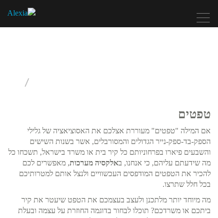
Toggle
navigation
הדפסה על
מדבקות
טפטים
אם המילה "טפטים" מעוררת אצלכם את האסוציאציה של גלילי
הספק-בד-ספק-נייר הגדולים והמסורבלים, אשר בשנות השישים
והשבעים פיארו בפרחוניותם כל קיר בית או משרד בישראל, תשכחו כל
מה שידעתם עליהם, כי אנחנו, ב
אלקסיה מערכות
, מאפשרים לכם
להכיר את הטפטים המודפסים העכשוויים ולנצל אותם למטרותיכם
בכל חלל שתרצו.
מה מיוחד יותר מלתכנן ולעצב בעצמכם את הטפט שיעטר את קיר
ביתכם או משרדכם? תוכלו לבחור בדוגמה החוזרת על עצמה ובעלת