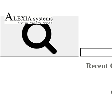
h
Recent