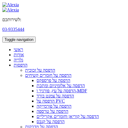
לשירותכם:
03-9335444
Toggle navigation
ראשי
אודות
גלריה
הדפסות
הדפסה על זכוכית
הדפסה על חומרים קשיחים
הדפסה על פרספקס
הדפסה על אלומיניום ומתכת
הדפסה על עץ, פורניר ו-MDF
הדפסה על צמנט בורד
הדפסה על PVC
הדפסה על פורמייקה
הדפסה על טרספה
הדפסה על קוריאן וחומרים אקריליים
הדפסה על קנבס
הדפסה על מדבקות