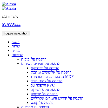
לשירותכם:
03-9335444
Toggle navigation
ראשי
אודות
גלריה
הדפסות
הדפסה על זכוכית
הדפסה על חומרים קשיחים
הדפסה על פרספקס
הדפסה על אלומיניום ומתכת
הדפסה על עץ, פורניר ו-MDF
הדפסה על צמנט בורד
הדפסה על PVC
הדפסה על פורמייקה
הדפסה על טרספה
הדפסה על קוריאן וחומרים אקריליים
הדפסה על קנבס
הדפסה על מדבקות