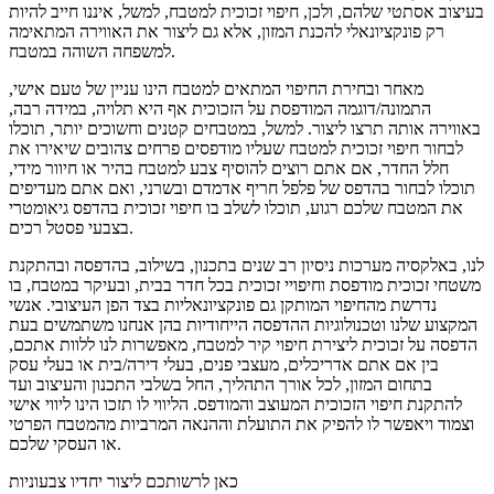
בעיצוב אסתטי שלהם, ולכן, חיפוי זכוכית למטבח, למשל, איננו חייב להיות
רק פונקציונאלי להכנת המזון, אלא גם ליצור את האווירה המתאימה
למשפחה השוהה במטבח.
מאחר ובחירת החיפוי המתאים למטבח הינו עניין של טעם אישי,
התמונה/דוגמה המודפסת על הזכוכית אף היא תלויה, במידה רבה,
באווירה אותה תרצו ליצור. למשל, במטבחים קטנים וחשוכים יותר, תוכלו
לבחור חיפוי זכוכית למטבח שעליו מודפסים פרחים צהובים שיאירו את
חלל החדר, אם אתם רוצים להוסיף צבע למטבח בהיר או חיוור מידי,
תוכלו לבחור בהדפס של פלפל חריף אדמדם ובשרני, ואם אתם מעדיפים
את המטבח שלכם רגוע, תוכלו לשלב בו חיפוי זכוכית בהדפס גיאומטרי
בצבעי פסטל רכים.
לנו, באלקסיה מערכות ניסיון רב שנים בתכנון, בשילוב, בהדפסה ובהתקנת
משטחי זכוכית מודפסת וחיפויי זכוכית בכל חדר בבית, ובעיקר במטבח, בו
נדרשת מהחיפוי המותקן גם פונקציונאליות בצד הפן העיצובי. אנשי
המקצוע שלנו וטכנולוגיות ההדפסה הייחודיות בהן אנחנו משתמשים בעת
הדפסה על זכוכית ליצירת חיפוי קיר למטבח, מאפשרות לנו ללוות אתכם,
בין אם אתם אדריכלים, מעצבי פנים, בעלי דירה/בית או בעלי עסק
בתחום המזון, לכל אורך התהליך, החל בשלבי התכנון והעיצוב ועד
להתקנת חיפוי הזכוכית המעוצב והמודפס. הליווי לו תזכו הינו ליווי אישי
וצמוד ויאפשר לו להפיק את התועלת וההנאה המרביות מהמטבח הפרטי
או העסקי שלכם.
כאן לרשותכם ליצור יחדיו צבעוניות