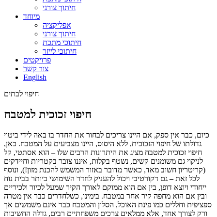
חיתוך צורני
מיוחד
אפליקציה
חיתוך צורני
חיתוכי מתכת
חיתוכי לייזר
פרויקטים
צור קשר
English
חיפוי לבתים
חיפוי זכוכית למטבח
כיום, כבר אין ספק, אם היינו צריכים לבחור את החדר בו באה לידי ביטוי
גדולתו של חיפוי הזכוכית, ללא היסוס, היינו מצביעים על המטבח. כאן,
חיפוי זכוכית למטבח מציג את היתרונות הרבים שלו – הוא אסתטי, קל
לניקוי גם משומנים קשים, נשטף בקלות, איננו צובר בקטריות וחיידקים
(קריטריון חשוב מאד, כאשר מדובר באזור המשמש להכנת מזון!), ונוסף
לכל זאת – גם דקורטיבי ויכול להעניק לחדר השימושי ביותר בבית נוח
ייחודי ויוצא דופן, בין אם הוא ממוקם לאורך הקיר שמעל לכיור ולכיריים
ובין אם הוא מחפה קיר אחר במטבח. בימינו, כשלחדרים כבר אין מטרה
ספציפית וחללים כמו פינת האוכל, הסלון והמטבח כבר אינם משמשים אך
ורק לצורך אחד, אלא ממלאים צרכים משפחתיים רבים, גדלה החשיבות