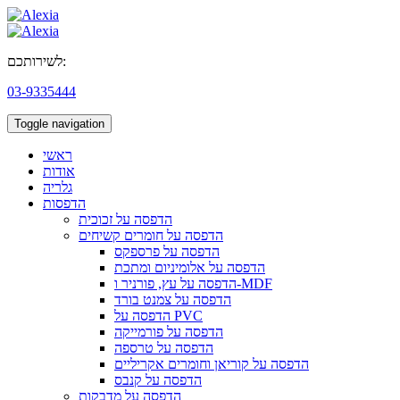
לשירותכם:
03-9335444
Toggle navigation
ראשי
אודות
גלריה
הדפסות
הדפסה על זכוכית
הדפסה על חומרים קשיחים
הדפסה על פרספקס
הדפסה על אלומיניום ומתכת
הדפסה על עץ, פורניר ו-MDF
הדפסה על צמנט בורד
הדפסה על PVC
הדפסה על פורמייקה
הדפסה על טרספה
הדפסה על קוריאן וחומרים אקריליים
הדפסה על קנבס
הדפסה על מדבקות