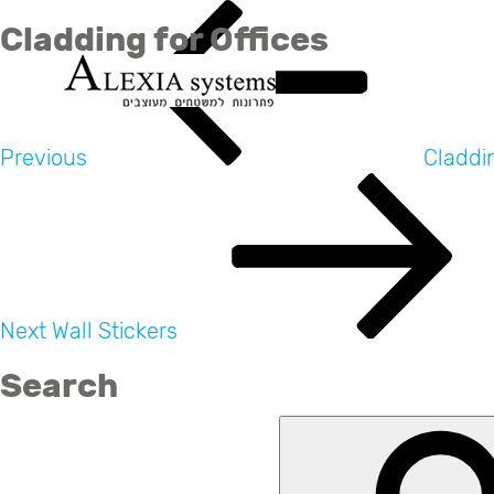
Post
Previous
Cladding for Offices
Post
navigation
Previous
Claddi
Next
Post
Next
Wall Stickers
Search