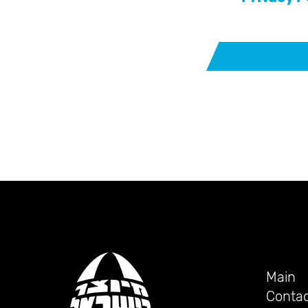
th
Main
Contac