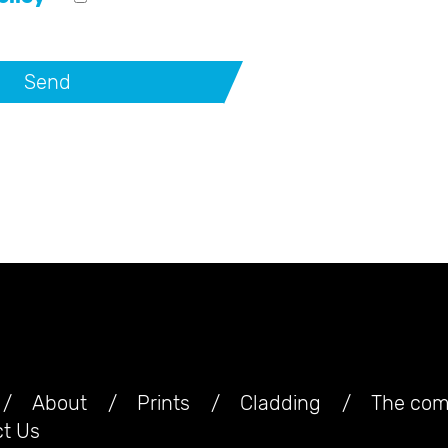
e website
About
Prints
Cladding
The com
t Us