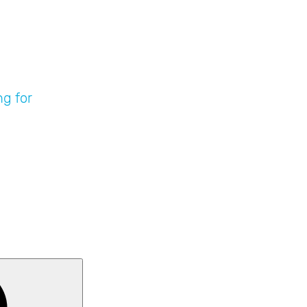
Home
About
Gallery
Prints
Cladding
ng for
Search