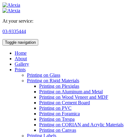
At your service:
03-9335444
Toggle navigation
Home
About
Gallery
Prints
Printing on Glass
Printing on Rigid Materials
Printing on Plexiglas
Printing on Aluminum and Metal
Printing on Wood Veneer and MDF
Printing on Cement Board
Printing on PVC
Printing on Foramica
Printing on Trespa
Printing on CORIAN and Acrylic Materials
Printing on Canvas
Printing Labels