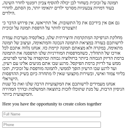
תמונה על זכוכית בשחור לבן יכולה להוסיף צביון רומנטי לחדר השינה,
בעוד דמויות צבעוניות מסרטי ילדים יתאימו יותר, מן הסתם, לחדרי
הילדים.
גם אם אין בידיכם את כל התשובות, אל תתייאשו, אין פירוש הדבר כי
תצטרכו לוותר על הדפסת תמונה על זכוכית!
מחלקת הגרפיקה המתקדמת והיצירתית שלנו, באלקסיה מערכות עמדת
לרשותכם בעזרה במציאת התמונה הנכונה והמתאימה, ועיצוב של תמונה
מתאימה, במקרה ולא מצאתם תמונה קיימת כזו. אנחנו נלווה אתכם לכל
אורכו של התהליך, כשהמדפסות המודרניות שלנו תדפסנה את התמונה
ברמת הדיוק הגבוהה ביותר ברזולוציה גבוהה ובהקפדה על פרטי לפרטים,
ממש עד לדיוק ברמת הפיקסל. מרגע שבו אתם מגיעים אלינו עם רעיון,
ועד לרגע שבו הרעיון הופך לממשי, לתמונה מודפסת על זכוכית, תזכו
בליווי צמוד ואישי, ובשירות מקצועי שאין לו מתחרה כיום בשיק ההדפסות
הישראלי.
אנחנו מעמידים לרשותכם את המקצועיות הרבה שלנו ואת כל שנות
הניסיון הרבות, על מנת שתוכלו לזכות בתוצאה המושלמת ובדרך המהירה
והמקצועית ביותר.
Here you have the opportunity to create colors together