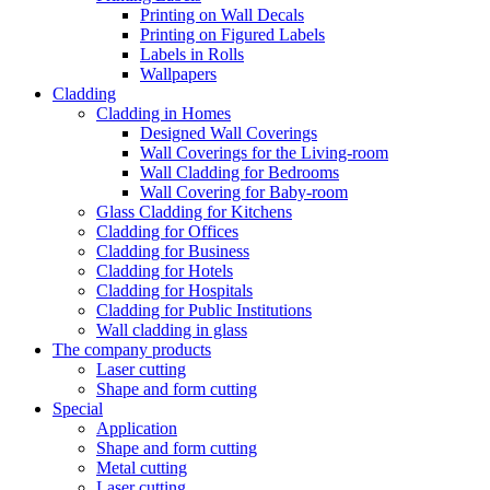
Printing on Wall Decals
Printing on Figured Labels
Labels in Rolls
Wallpapers
Cladding
Cladding in Homes
Designed Wall Coverings
Wall Coverings for the Living-room
Wall Cladding for Bedrooms
Wall Covering for Baby-room
Glass Cladding for Kitchens
Cladding for Offices
Cladding for Business
Cladding for Hotels
Cladding for Hospitals
Cladding for Public Institutions
Wall cladding in glass
The company products
Laser cutting
Shape and form cutting
Special
Application
Shape and form cutting
Metal cutting
Laser cutting