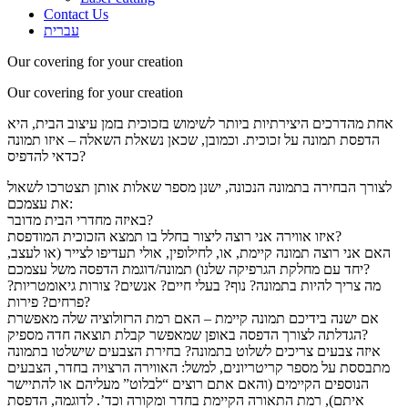
Contact Us
עברית
Our covering for your creation
Our covering for your creation
אחת מהדרכים היצירתיות ביותר לשימוש בזכוכית בזמן עיצוב הבית, היא
הדפסת תמונה על זכוכית. וכמובן, שכאן נשאלת השאלה – איזו תמונה
כדאי להדפיס?
לצורך הבחירה בתמונה הנכונה, ישנן מספר שאלות אותן תצטרכו לשאול
את עצמכם:
באיזה מחדרי הבית מדובר?
איזו אווירה אני רוצה ליצור בחלל בו תמצא הזכוכית המודפסת?
האם אני רוצה תמונה קיימת, או, לחילופין, אולי תעדיפו לצייר (או לעצב,
יחד עם מחלקת הגרפיקה שלנו) תמונה/דוגמת הדפסה משל עצמכם?
מה צריך להיות בתמונה? נוף? בעלי חיים? אנשים? צורות גיאומטריות?
פרחים? פירות?
אם ישנה בידיכם תמונה קיימת – האם רמת הרזולוציה שלה מאפשרת
הגדלתה לצורך הדפסה באופן שמאפשר קבלת תוצאה חדה מספיק?
איזה צבעים צריכים לשלוט בתמונה? בחירת הצבעים שישלטו בתמונה
מתבססת על מספר קריטריונים, למשל: האווירה הרצויה בחדר, הצבעים
הנוספים הקיימים (והאם אתם רוצים “לבלוט” מעליהם או להתיישר
איתם), רמת התאורה הקיימת בחדר ומקורה וכד’. לדוגמה, הדפסת